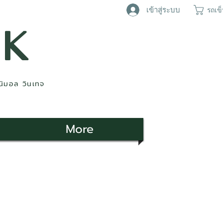
เข้าสู่ระบบ
รถเข
AK
ินิมอล วินเทจ
More