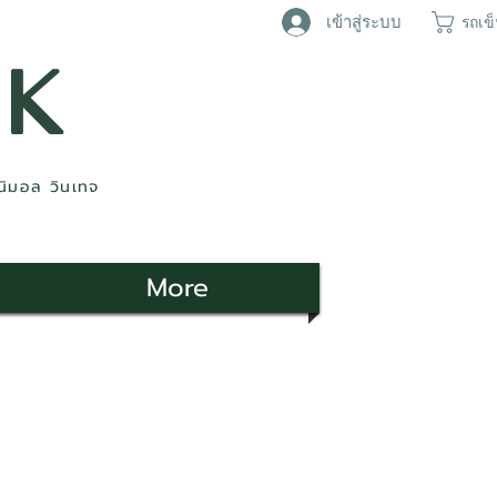
เข้าสู่ระบบ
รถเข
AK
ินิมอล วินเทจ
More