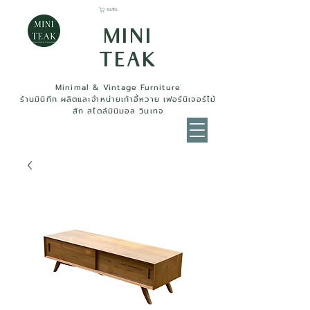
รถเข็น
MINI
TEAK
Minimal & Vintage Furniture
ร้านมินิทีก ผลิตและจำหน่ายเก้าอี้หวาย เฟอร์นิเจอร์ไม้
สัก สไตล์มินิมอล วินเทจ