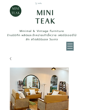
รถเข็น
MINI
TEAK
Minimal & Vintage Furniture
ร้านมินิทีก ผลิตและจำหน่ายเก้าอี้หวาย เฟอร์นิเจอร์ไม้
สัก สไตล์มินิมอล วินเทจ