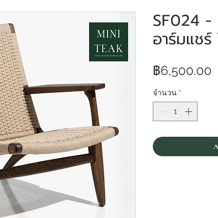
SF024 - เก
อาร์มแชร์
฿6,500.00
จำนวน
*
A