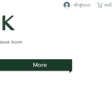
เข้าสู่ระบบ
รถเข
AK
ินิมอล วินเทจ
More