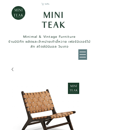
รถเข็น
MINI
TEAK
Minimal & Vintage Furniture
ร้านมินิทีก ผลิตและจำหน่ายเก้าอี้หวาย เฟอร์นิเจอร์ไม้
สัก สไตล์มินิมอล วินเทจ