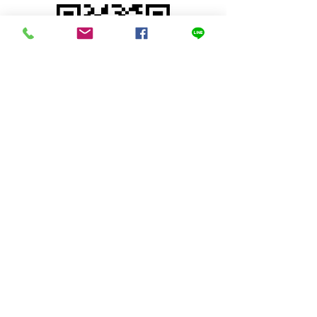
© 2023 Mini Teak ,Sung men, Phrae
Thailand