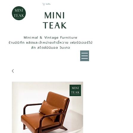
รถเข็น
MINI
TEAK
Minimal & Vintage Furniture
ร้านมินิทีก ผลิตและจำหน่ายเก้าอี้หวาย เฟอร์นิเจอร์ไม้
สัก สไตล์มินิมอล วินเทจ