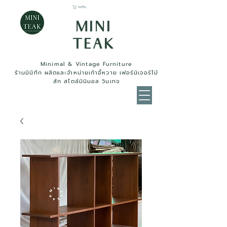
รถเข็น
MINI
TEAK
Minimal & Vintage Furniture
ร้านมินิทีก ผลิตและจำหน่ายเก้าอี้หวาย เฟอร์นิเจอร์ไม้
สัก สไตล์มินิมอล วินเทจ