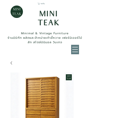
รถเข็น
MINI
TEAK
Minimal & Vintage Furniture
ร้านมินิทีก ผลิตและจำหน่ายเก้าอี้หวาย เฟอร์นิเจอร์ไม้
สัก สไตล์มินิมอล วินเทจ